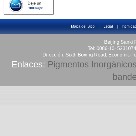
Mapa del Sitio
|
Legal
|
Intimida
Beijing Sanki 
Tel: 0086-10- 523107
Dirección: Sixth Boxing Road, Economic-Te
Enlaces:
Pigmentos Inorgánico
bande