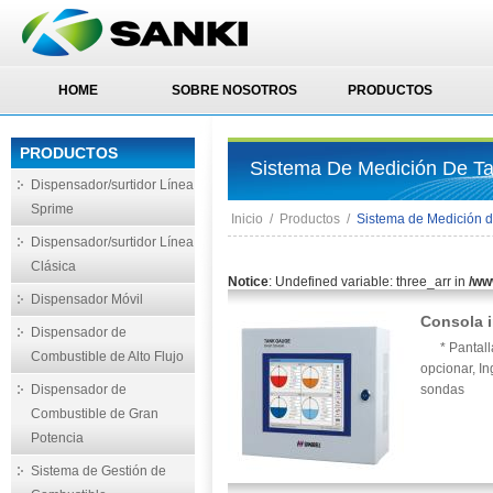
HOME
SOBRE NOSOTROS
PRODUCTOS
PRODUCTOS
Sistema De Medición De T
Dispensador/surtidor Línea
Sprime
Inicio
/
Productos
/
Sistema de Medición 
Dispensador/surtidor Línea
Clásica
Notice
: Undefined variable: three_arr in
/ww
Dispensador Móvil
Consola i
Dispensador de
* Pantalla 
Combustible de Alto Flujo
opcionar, In
Dispensador de
sondas
Combustible de Gran
Potencia
Sistema de Gestión de