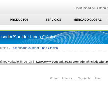
Oportunidad de Distribui
PRODUCTOS
SERVICIOS
MERCADO GLOBAL
nsador/surtidor Línea Clásica
ductos
/
Dispensador/surtidor Línea Clásica
efined variable: three_arr in
/www/wwwroot/sanki.es/systemadmin/includes/fun.
Primer
Anterior
...
Siguiente
Último