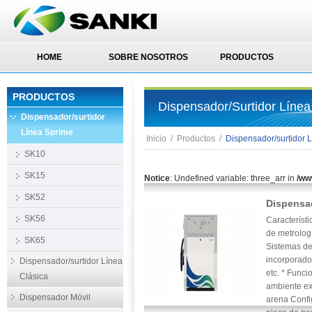
HOME
SOBRE NOSOTROS
PRODUCTOS
PRODUCTOS
Dispensador/surtidor Líne
Dispensador/surtidor
Línea Sprime
Inicio
/
Productos
/
Dispensador/surtidor 
SK10
SK15
Notice
: Undefined variable: three_arr in
/ww
SK52
Dispensa
SK56
Característ
de metrologí
SK65
Sistemas de 
incorporado 
Dispensador/surtidor Línea
etc. * Func
Clásica
ambiente ex
Dispensador Móvil
arena Confi