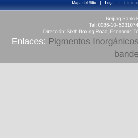
Mapa del Sitio
|
Legal
|
Intimida
Beijing Sanki 
Tel: 0086-10- 523107
Dirección: Sixth Boxing Road, Economic-Te
Enlaces:
Pigmentos Inorgánico
bande